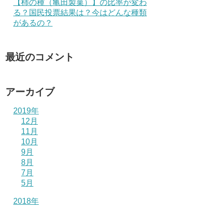
【柿の種（亀田製菓）】の比率が変わ
る？国民投票結果は？今はどんな種類
があるの？
最近のコメント
アーカイブ
2019年
12月
11月
10月
9月
8月
7月
5月
2018年