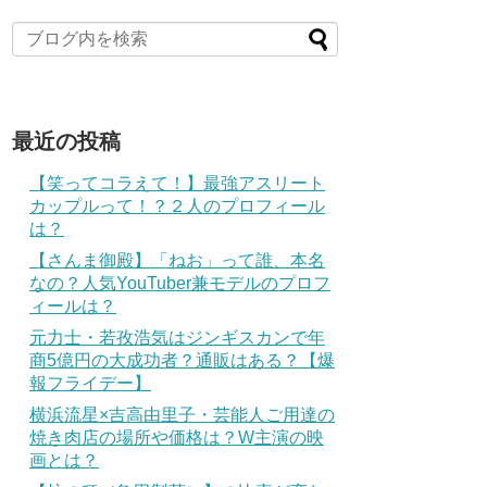
最近の投稿
【笑ってコラえて！】最強アスリート
カップルって！？２人のプロフィール
は？
【さんま御殿】「ねお」って誰、本名
なの？人気YouTuber兼モデルのプロフ
ィールは？
元力士・若孜浩気はジンギスカンで年
商5億円の大成功者？通販はある？【爆
報フライデー】
横浜流星×吉高由里子・芸能人ご用達の
焼き肉店の場所や価格は？W主演の映
画とは？