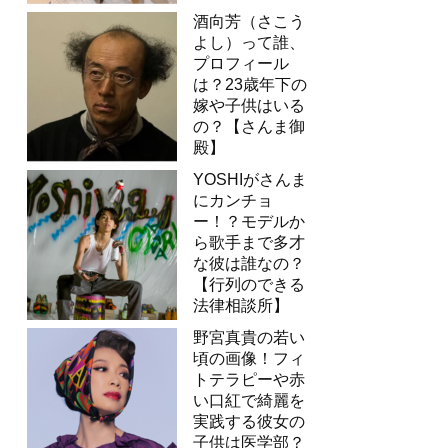
酒向芳（さこう
よし）って誰、
プロフィール
は？23歳年下の
嫁や子供はいる
の？【さんま御
殿】
YOSHIがさんま
にカンチョ
ー！？モデルか
ら歌手まで多才
な彼は誰なの？
【行列のできる
法律相談所】
野宮真貴の若い
頃の画像！フィ
トテラピーや赤
い口紅で綺麗を
実践する彼女の
子供は医学部？