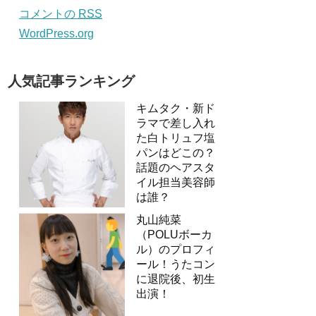
コメントの
RSS
WordPress.org
人気記事ランキング
キムタク・新ド
ラマで差し入れ
た白トリュフ塩
パンはどこの？
話題のヘアスタ
イル担当美容師
は誰？
丸山純菜
（POLUボーカ
ル）のプロフィ
ール！うたコン
に退院後、初生
出演！