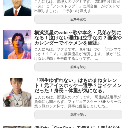
こんにちは、管理人のツグミです。 2019年9月19日
（火）に「ノンストップ！」に川合俊一がゲストで
出演しました。 『行きつけ教えま...
記事を読む
横浜流星のwiki～歌や本名・兄弟が気に
なる！泣けない理由は空手なの？画像や
カレンダーでイケメンを確認♪
こんにちは、ツグミです。 9月4日（水）『ホンマで
っか！？ＴＶ』に横浜流星が出演します。 彼が「泣
けない理由」を告白するようです。 ...
記事を読む
「羽生ゆずれない」はものまねタレン
ト！元アイスホッケー選手？はイケメン
だった！身長・体重が気になる。
こんにちは、管理人のツグミです。 羽生結弦選手が
負傷にも関わらず、フィギュアスケートGPシリーズ
第５戦ロシア杯で、見事に優勝しましたね...
記事を読む