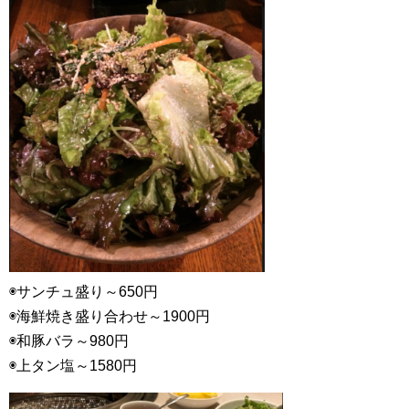
◉サンチュ盛り～650円
◉海鮮焼き盛り合わせ～1900円
◉和豚バラ～980円
◉上タン塩～1580円