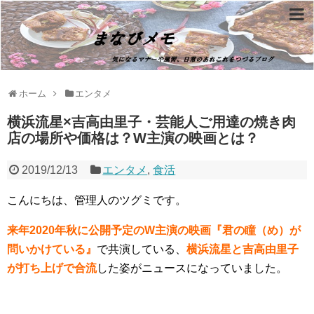
ホーム
エンタメ
横浜流星×吉高由里子・芸能人ご用達の焼き肉
店の場所や価格は？W主演の映画とは？
2019/12/13
エンタメ
,
食活
こんにちは、管理人のツグミです。
来年2020年秋に公開予定のW主演の映画『君の瞳（め）が
問いかけている』
で共演している、
横浜流星と吉高由里子
が打ち上げで合流
した姿がニュースになっていました。