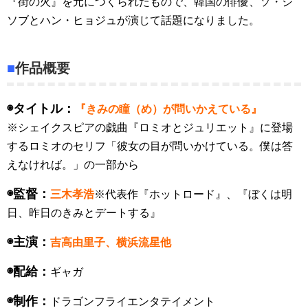
『街の火』を元につくられたもので、韓国の俳優、ソ・ジ
ソブとハン・ヒョジュが演じて話題になりました。
■
作品概要
◉タイトル：
『きみの瞳（め）が問いかえている』
※シェイクスピアの戯曲『ロミオとジュリエット』に登場
するロミオのセリフ「彼女の目が問いかけている。僕は答
えなければ。」の一部から
◉監督：
三木孝浩
※代表作『ホットロード』、『ぼくは明
日、昨日のきみとデートする』
◉主演：
吉高由里子、横浜流星他
◉配給：
ギャガ
◉制作：
ドラゴンフライエンタテイメント