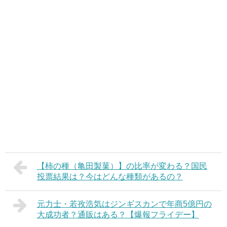
【柿の種（亀田製菓）】の比率が変わる？国民
投票結果は？今はどんな種類があるの？
元力士・若孜浩気はジンギスカンで年商5億円の
大成功者？通販はある？【爆報フライデー】