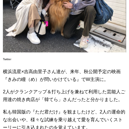
Twitter
横浜流星×吉高由里子さん達が、来年、秋公開予定の映画
『きみの瞳（め）が問いかけている』でW主演に。
2人がクランクアップ＆打ち上げを兼ねて利用した芸能人ご
用達の焼き肉店が「韓てら」さんだったと分かりました。
私も韓国版の『ただ君だけ』を観ましたけど、2人の運命的
な出会いや、様々な試練を乗り越えて愛を育んでいくスト
ーリーに引き込まれたのを覚えています。