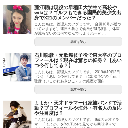
藤江萌は現役の早稲田大学生で高校や
wikiは？ゴルフもできる国民的美少女出
身でX21のメンバーだった？
こんにちは、管理人のツグミです。 台風10号が近づ
いていますが、連日の暑さで食欲が減る割に、体重
が減らないのは何でなんでしょうねーｗ ...
記事を読む
石川聡彦・元歌舞伎子役で東大卒のプロ
フィールは？現在は驚きの転身？【あい
つ今何してる？】
こんにちは、管理人のツグミです。 2019年10月2日
（水）「あいつ今何してる？」に出演予定の「石川
聡彦（いしかわあきひこ）」の経歴が面白...
記事を読む
よよか・天才ドラマーは家族バンドで活
動？プロフィールや海外・有名人の反応
や注目度は？
こんにちは、管理人のツグミです。 9歳の天才ドラ
マー「よよか」をYouTubeで見てから興味津々で