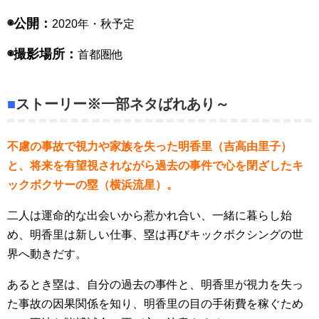
◉公開：
2020年・秋予定
◉撮影場所：
首都圏他
■
ストーリー※一部ネタばれあり～
不慮の事故で視力や家族を失った明香里（吉高由里子）
と、将来を有望視されながら過去の事件で心を閉ざしたキ
ックボクサーの塁（横浜流星）。
二人は運命的な出会いから惹かれ合い、一緒に暮らし始
め、明香里は新しい仕事、塁は再びキックボクシングの世
界へ動きだす。
あるとき塁は、自分の過去の事件と、明香里が視力を失っ
た事故の因果関係を知り、明香里の目の手術費を稼ぐため