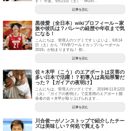
す！ 今度、9月21日（土）「MUSI...
記事を読む
黒後愛（全日本）wikiプロフィール～家
族や彼氏は？バレーの経歴や年収まで気
になる！
こんにちは、管理人のツグミです いよいよ。9月14
日（土）から『FIVBワールドカップバレーボール
2019』が始まりますね！ 初...
記事を読む
佐々木甲（こう）のエアボートは災害の
多い日本で活躍！？初導入は高知県警だ
った？【ガイアの夜明け】
こんにちは、管理人のツグミです。 2019年11月12日
（火）『ガイアの夜明け』で災害用のエアボート開
発者の佐々木甲が取り上げられます...
記事を読む
川合俊一がノンストップで紹介したチー
ズは美味しい？何処で買える？