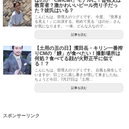
ほのか「CanCan」モデルに！曾祖父は
教育者？激かわいいビール売り子だっ
た？彼氏はいる？
こんにちは、管理人のツグミです。 今度、『世界ま
る見え！』に出演する、初めて見る「ほのか」さん
が気になります。 一体、どんな人なので...
記事を読む
【土用の丑の日】濱田岳・キリン一番搾
りCMの「鰻」が食べたい！撮影場所は
何処？食べてる顔が火野正平に似て
る！？
こんにちは、管理人のツグミです。 台風も発生して
いますが、日ごとに蒸し暑さが増して来ましたね。
ちょうど今日、7月27日は『土用...
記事を読む
スポンサーリンク