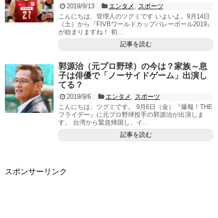
2019/9/13
エンタメ
,
スポーツ
こんにちは、管理人のツグミです いよいよ。9月14日
（土）から『FIVBワールドカップバレーボール2019』
が始まりますね！ 初...
記事を読む
郭源治（元プロ野球）の今は？家族～息
子は俳優で「ノーサイドゲーム」出演し
てる？
2019/9/6
エンタメ
,
スポーツ
こんにちは、ツグミです。 9月6日（金）『爆報！THE
フライデー』に元プロ野球投手の郭源治が出演しま
す。 台湾から緊急帰国し、イ...
記事を読む
スポンサーリンク