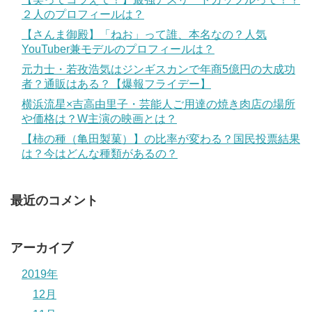
２人のプロフィールは？
【さんま御殿】「ねお」って誰、本名なの？人気
YouTuber兼モデルのプロフィールは？
元力士・若孜浩気はジンギスカンで年商5億円の大成功
者？通販はある？【爆報フライデー】
横浜流星×吉高由里子・芸能人ご用達の焼き肉店の場所
や価格は？W主演の映画とは？
【柿の種（亀田製菓）】の比率が変わる？国民投票結果
は？今はどんな種類があるの？
最近のコメント
アーカイブ
2019年
12月