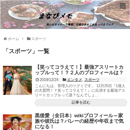
ホーム
スポーツ
「
スポーツ
」
一覧
【笑ってコラえて！】最強アスリートカ
ップルって！？２人のプロフィールは？
2019/12/24
エンタメ
,
スポーツ
こんにちは、管理人のツグミです。 12月25日『1億人
の大質問！？笑ってコラえて！』に出演する最強アス
リートカップルって誰？なんでしょ...
記事を読む
黒後愛（全日本）wikiプロフィール～家
族や彼氏は？バレーの経歴や年収まで気
になる！