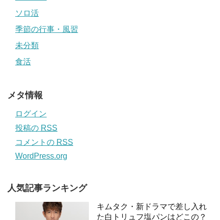
ソロ活
季節の行事・風習
未分類
食活
メタ情報
ログイン
投稿の
RSS
コメントの
RSS
WordPress.org
人気記事ランキング
キムタク・新ドラマで差し入れ
た白トリュフ塩パンはどこの？