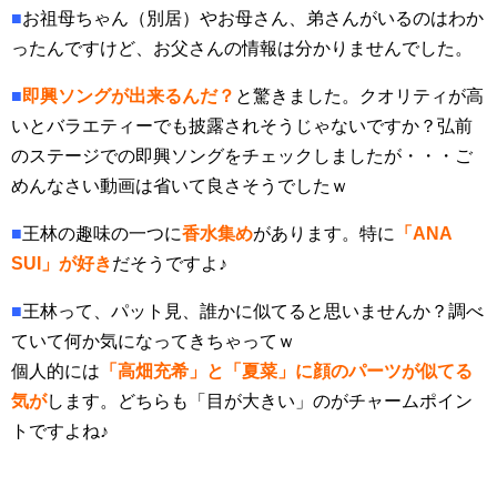
■
お祖母ちゃん（別居）やお母さん、弟さんがいるのはわか
ったんですけど、お父さんの情報は分かりませんでした。
■
即興ソングが出来るんだ？
と驚きました。クオリティが高
いとバラエティーでも披露されそうじゃないですか？弘前
のステージでの即興ソングをチェックしましたが・・・ご
めんなさい動画は省いて良さそうでしたｗ
■
王林の趣味の一つに
香水集め
があります。特に
「ANA
SUI」が好き
だそうですよ♪
■
王林って、パット見、誰かに似てると思いませんか？調べ
ていて何か気になってきちゃってｗ
個人的には
「
高畑充希」と「夏菜」に顔のパーツが似てる
気が
します。どちらも「目が大きい」のがチャームポイン
トですよね♪