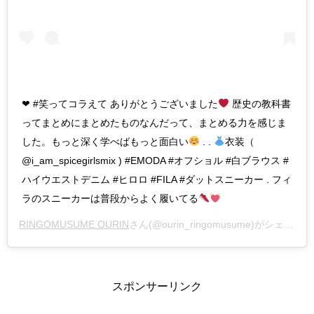
❤︎ #笑ってコラえて ありがとうございました
歴史の教科書
ってまとめにまとめたものなんだって、まとめる力を感じま
した。もっと深く学べばもっと面白い
. .
衣装（
@i_am_spicegirlsmix ) #EMODA #オフショル #白ブラウス #
ハイウエストデニム #ヒロロ #FILA #ダットスニーカー . フィ
ラのスニーカーは普段からよく履いてる
RINGOMUSUME OURIN
さん(@ourin_ringomusume)がシェアした投稿 –
スポンサーリンク