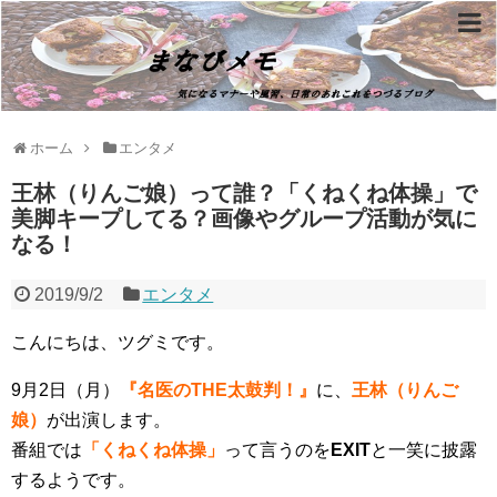
ホーム
エンタメ
王林（りんご娘）って誰？「くねくね体操」で
美脚キープしてる？画像やグループ活動が気に
なる！
2019/9/2
エンタメ
こんにちは、ツグミです。
9月2日（月）
『名医のTHE太鼓判！』
に、
王林（りんご
娘）
が出演します。
番組では
「くねくね体操」
って言うのを
EXIT
と一笑に披露
するようです。