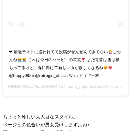
❤︎ 最近テストに追われてて投稿がぜんぜんできてない
ごめ
んね
これは今日のハッピィの衣装
まだ青森は雪は積
もってるけど、春に向けて新しい服が欲しくなるね
. .
@happy0935 @retrogirl_official #ハッピィ #王林
RINGOMUSUME OURIN
さん(@ourin_ringomusume)がシェアした投稿 –
ちょっと珍しい大人目なスタイル。
ベージュの色合いが男女受けしますよね♪