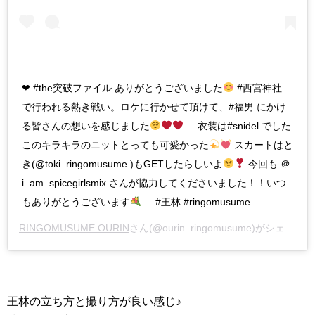
❤︎ #the突破ファイル ありがとうございました
#西宮神社
で行われる熱き戦い。ロケに行かせて頂けて、#福男 にかけ
る皆さんの想いを感じました
. . 衣装は#snidel でした
このキラキラのニットとっても可愛かった
スカートはと
き(@toki_ringomusume )もGETしたらしいよ
今回も ＠
i_am_spicegirlsmix さんが協力してくださいました！！いつ
もありがとうございます
. . #王林 #ringomusume
RINGOMUSUME OURIN
さん(@ourin_ringomusume)がシェアした投稿 –
王林の立ち方と撮り方が良い感じ♪