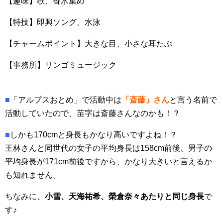
【趣味】歌、香水集め
【特技】即興ソング、水泳
【チャームポイント】大きな目、小さな耳たぶ
【事務所】リンゴミュージック
■
「アルプスおとめ」で活動中は
「斎藤」さん
と言う名前で
活動していたので、苗字は斎藤さんなのかも！？
■
しかも170cmと身長もかなり高いですよね！？
王林さんと同世代の女子の平均身長は158cm前後、男子の
平均身長が171cm前後ですから、かなり大きいと言えるか
も知れません。
ちなみに、
小雪、天海祐希、榮倉奈々あたりと同じ身長
で
す♪