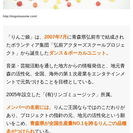
http://ringomusume.com/
「りんご娘」は、
2007年7月
に青森県弘前市で結成され
たボランティア集団「弘前アクターズスクールプロジェ
クト」から誕生した
ダンス＆ボーカルユニット。
音楽・芸能活動を通した地方からの情報発信と、地元青
森の活性化、全国、海外の第１次産業をエンタテインメ
ントで元気づけることを目標としている。
2005年設立した「(有)リンゴミュージック」所属。
メンバーの名前には
、りんご王国ならではのこだわりが
あり、プロジェクトの指針の元、地元の活性化という願
いをこめ、
青森県が全国生産量NO.1を誇るりんごの品種
名がつけられ
ている。